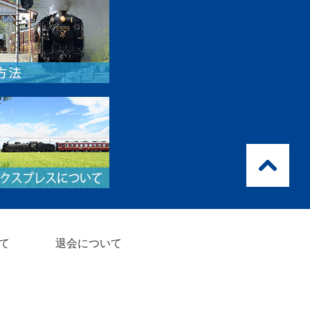
て
退会について